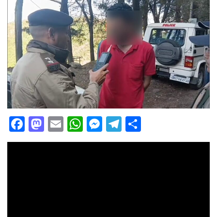
Facebook
Mastodon
Email
WhatsApp
Messenger
Telegram
Share