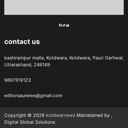
Facebook
Twitter
YouTube
contact us
kashirampur malla, Kotdwara, Kotdwara, Pauri Garhwal,
Uttarakhand, 246149
9897919123
editorsaunews@gmail.com
Copyright © 2026
kotdwarnews
Mainatained by ,
Digital Global Solutions