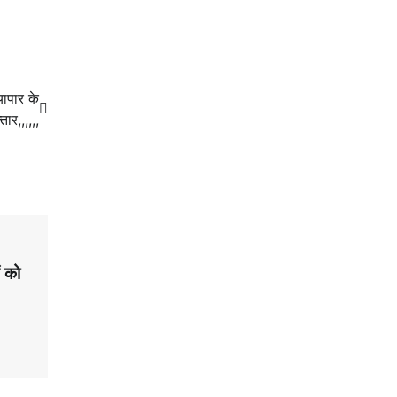
यापार के
ार,,,,,,
ं को