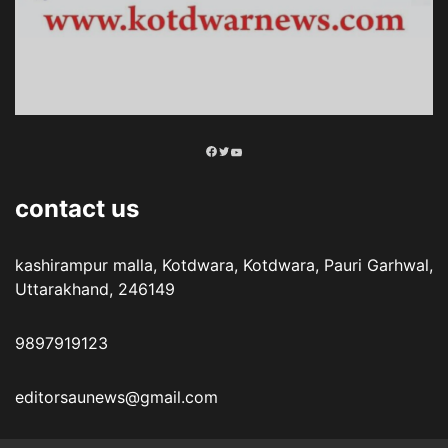
Facebook
Twitter
YouTube
contact us
kashirampur malla, Kotdwara, Kotdwara, Pauri Garhwal,
Uttarakhand, 246149
9897919123
editorsaunews@gmail.com