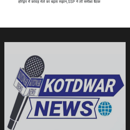
हरिद्वार में कांवड़ मेले का बढ़ता रुझान,SSP ने ली समीक्षा बैठक